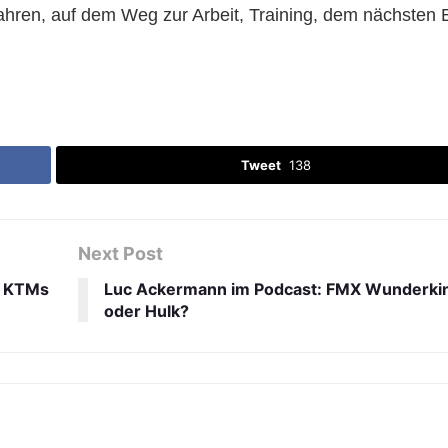
hren, auf dem Weg zur Arbeit, Training, dem nächsten 
Tweet
138
Next Post
r KTMs
Luc Ackermann im Podcast: FMX Wunderki
oder Hulk?