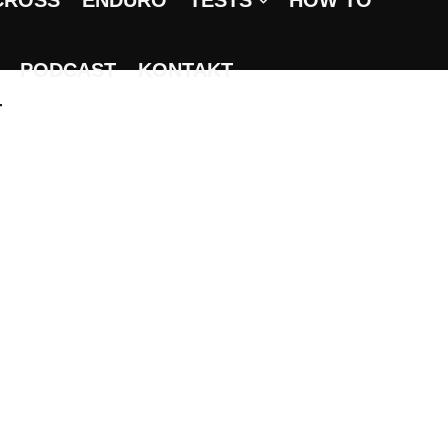
CROSS
ENDURO
TESTS
HOW TO
PODCAST
KONTAKT
T