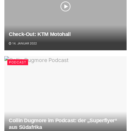
Check-Out: KTM Motohall
14. JANUAR 2022
PODCAST
Collin Dugmore im Podcast: der „Superflyer“
aus Südafrika