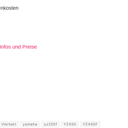
enkosten
infos und Preise
Viertakt
yamaha
yz250f
YZ450
YZ450F