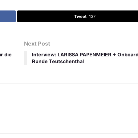
Tweet
137
Next Post
r die
Interview: LARISSA PAPENMEIER + Onboar
Runde Teutschenthal