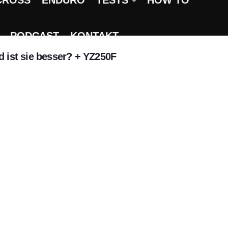
CROSS
ENDURO
TESTS
HOW TO
PODCAST
KONTAKT
 ist sie besser? + YZ250F